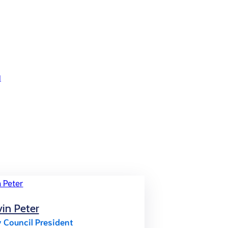
ย
in Peter
y Council President