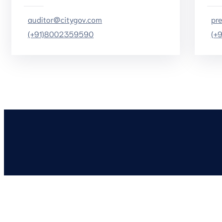
auditor@citygov.com
pr
(+91)8002359590
(+