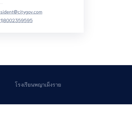
esident@citygov.com
91)8002359595
โรงเรียนพญาเม็งราย