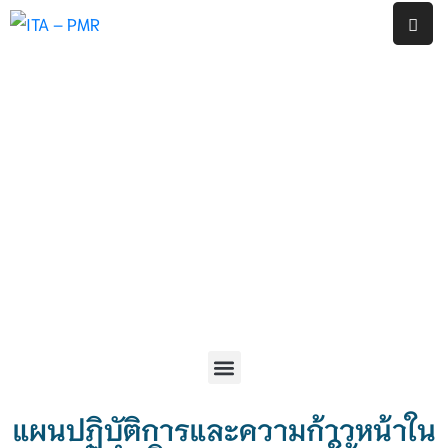
หน้า
แรก
งาน
ประกัน
คุณภาพ
ภายใน
สถาน
ศึกษา
โรงเรียน
พญา
เม็ง
ราย
รายงาน
แผนปฏิบัติการและความก้าวหน้าใน
ผล