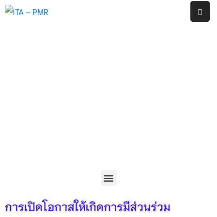
หน้า
แรก
งาน
ประกัน
คุณภาพ
ภายใน
สถาน
ศึกษา
โรงเรียน
พญา
เม็ง
ราย
รายงาน
การเปิดโอกาสให้เกิดการมีส่วนร่วม
ผล