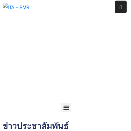
หน้า
แรก
งาน
ประกัน
คุณภาพ
ภายใน
สถาน
ศึกษา
โรงเรียน
พญา
เม็ง
ราย
รายงาน
ข่าวประชาสัมพันธ์
ผล