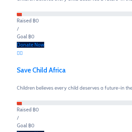
0%
฿0
Raised
/
฿0
Goal
Donate Now
Save Child Africa
Children believes every child deserves a future-in the 
0%
฿0
Raised
/
฿0
Goal