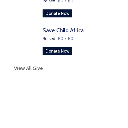
Raised
฿0
/
฿0
Donate Now
Save Child Africa
Raised
฿0
/
฿0
Donate Now
View All Give