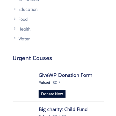
Education
Food
Health
Water
Urgent Causes
GiveWP Donation Form
Raised
฿0
/
Donate Now
Big charity: Child Fund