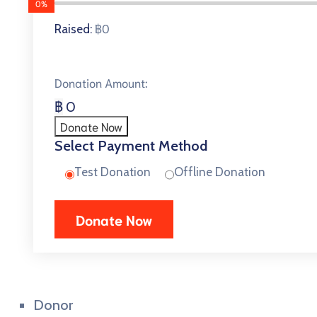
0%
฿0
Raised:
Donation Amount:
฿
0
Donate Now
Select Payment Method
Test Donation
Offline Donation
Donor